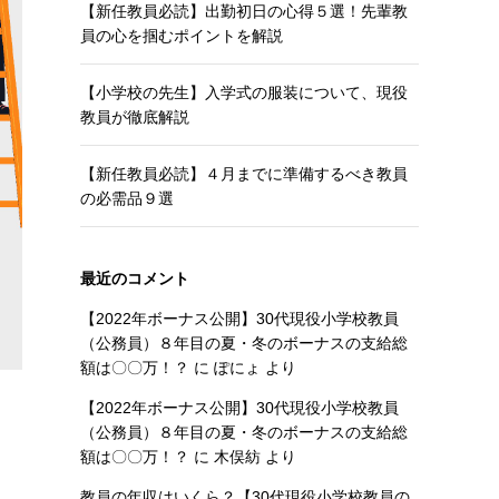
【新任教員必読】出勤初日の心得５選！先輩教
員の心を掴むポイントを解説
【小学校の先生】入学式の服装について、現役
教員が徹底解説
【新任教員必読】４月までに準備するべき教員
の必需品９選
最近のコメント
【2022年ボーナス公開】30代現役小学校教員
（公務員）８年目の夏・冬のボーナスの支給総
額は〇〇万！？
に
ぽにょ
より
【2022年ボーナス公開】30代現役小学校教員
（公務員）８年目の夏・冬のボーナスの支給総
額は〇〇万！？
に
木俣紡
より
教員の年収はいくら？【30代現役小学校教員の