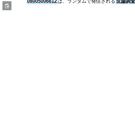
08005006612
は、ランダムで発信される
世論調