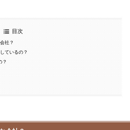
目次
な会社？
をしているの？
の？