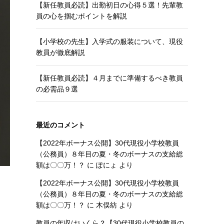
【新任教員必読】出勤初日の心得５選！先輩教
員の心を掴むポイントを解説
【小学校の先生】入学式の服装について、現役
教員が徹底解説
【新任教員必読】４月までに準備するべき教員
の必需品９選
最近のコメント
【2022年ボーナス公開】30代現役小学校教員
（公務員）８年目の夏・冬のボーナスの支給総
額は〇〇万！？
に
ぽにょ
より
【2022年ボーナス公開】30代現役小学校教員
（公務員）８年目の夏・冬のボーナスの支給総
額は〇〇万！？
に
木俣紡
より
教員の年収はいくら？【30代現役小学校教員の